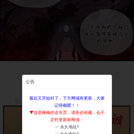
公告
最近又开始封了，下方网域有更新，大家
记得截图！！
▼这是楠楠的走失页，请务必收藏，会不
定时更新新网域：
✅ 永久地址1
×
✅ 永久地址2