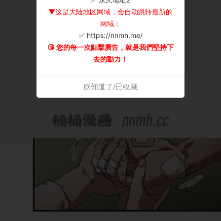
▼这是大陆地区网域，会自动跳转最新的
网域：
✅ https://nnmh.me/
😘 您的每一次點擊廣告，就是我們堅持下
去的動力！
朕知道了/已收藏