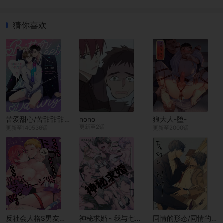
猜你喜欢
苦爱甜心/苦甜甜甜的宝贝
nono
狼大人-堕-
更新至2话
更新至140536话
更新至2000话
反社会人格S男友的电动按摩器的正确使用方法讲座
神秘求婚～我与七位恶魔大人～
同情的形态/同情的形式