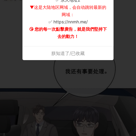
▼这是大陆地区网域，会自动跳转最新的
网域：
✅ https://nnmh.me/
😘 您的每一次點擊廣告，就是我們堅持下
去的動力！
朕知道了/已收藏